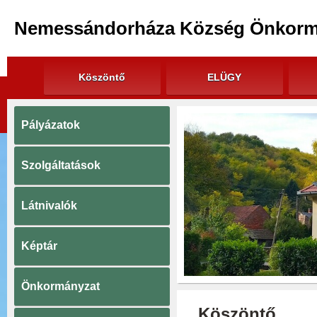
Nemessándorháza Község Önkorm
Köszöntő
ELÜGY
Pályázatok
Szolgáltatások
Látnivalók
Képtár
Önkormányzat
Köszöntő