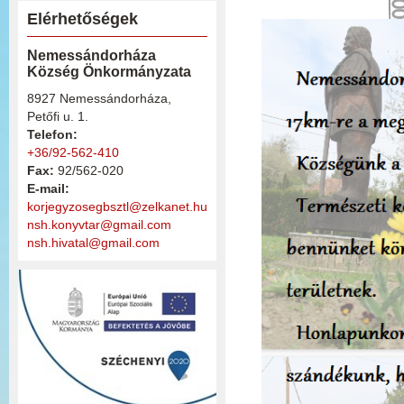
Elérhetőségek
Nemessándorháza
Község Önkormányzata
8927 Nemessándorháza,
Petőfi u. 1.
Telefon:
+36/92-562-410
Fax:
92/562-020
E-mail:
korjegyzosegbsztl@zelkanet.hu
nsh.konyvtar@gmail.com
nsh.hivatal@gmail.com