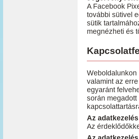
A Facebook Pixel
további sütivel e
sütik tartalmáho
megnézheti és tö
Kapcsolatfe
Weboldalunkon m
valamint az erre
egyaránt felvehe
során megadott 
kapcsolattartásr
Az adatkezelés 
Az érdeklődőkkel
Az adatkezelés