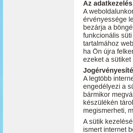
Az adatkezelés
A weboldalunkon
érvényessége lej
bezárja a böngé
funkcionális süt
tartalmához webo
ha Ön újra felke
ezeket a sütiket
Jogérvényesít
A legtöbb inter
engedélyezi a sü
bármikor megválto
készülékén tárol
megismerheti, m
A sütik kezelésé
ismert internet