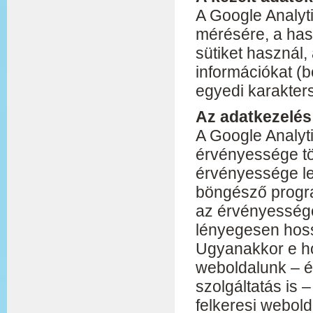
A Google Analyti
mérésére, a has
sütiket használ,
információkat (b
egyedi karakter
Az adatkezelés
A Google Analyti
érvényessége tö
érvényessége lej
böngésző progra
az érvényessége
lényegesen hossz
Ugyanakkor e ho
weboldalunk – é
szolgáltatás is 
felkeresi webold