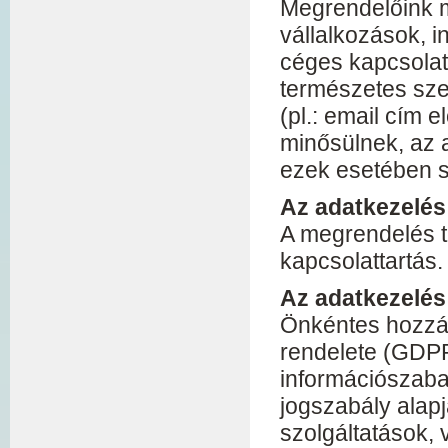
Megrendelőink 
vállalkozások, i
céges kapcsolatt
természetes sze
(pl.: email cím
minősülnek, az 
ezek esetében 
Az adatkezelés 
A megrendelés te
kapcsolattartás.
Az adatkezelés
Önkéntes hozzáj
rendelete (GDPR
információszabad
jogszabály alap
szolgáltatások,