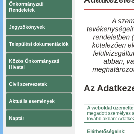
Önkormányzati
Rendeletek
A szem
Jegyzőkönyvek
tevékenységein
rendeletben 
kötelezően el
Települési dokumentációk
felülvizsgált
abban, va
Közös Önkormányzati
Hivatal
meghatározot
Civil szervezetek
Az Adatkeze
Aktuális események
A weboldal üzemelte
megadott személyes a
Naptár
továbbiakban: Adatkez
Elérhetőségeink: