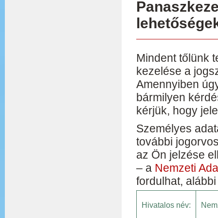
Panaszkezel
lehetősége
Mindent tőlünk 
kezelése a jogs
Amennyiben úgy 
bármilyen kérdé
kérjük, hogy jel
Személyes adat
további jogorvo
az Ön jelzése e
– a
Nemzeti Ada
fordulhat, alább
Hivatalos név:
Nemz