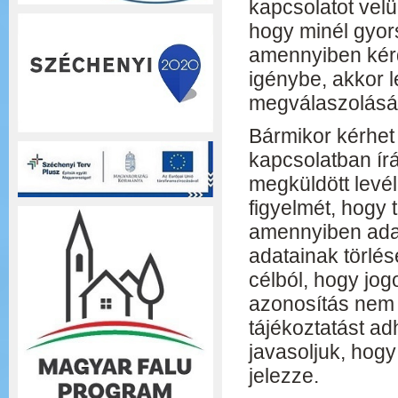
kapcsolatot velü
hogy minél gyor
amennyiben kérd
igénybe, akkor l
megválaszolásá
Bármikor kérhet
kapcsolatban írá
megküldött levél
figyelmét, hogy
amennyiben adat
adatainak törlés
célból, hogy jogo
azonosítás nem 
tájékoztatást a
javasoljuk, hogy
jelezze.