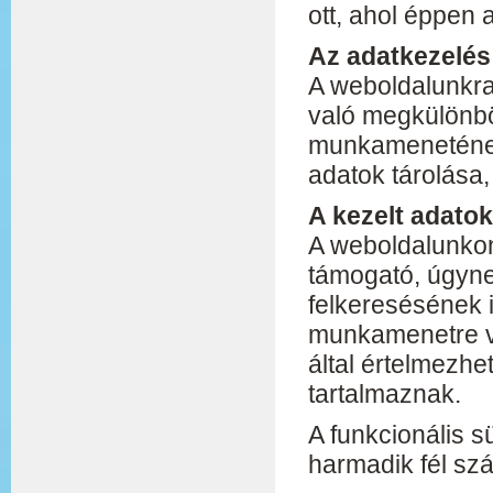
ott, ahol éppen
Az adatkezelés 
A weboldalunkra
való megkülönböz
munkamenetének
adatok tárolása
A kezelt adatok
A weboldalunkon
támogató, úgyne
felkeresésének 
munkamenetre v
által értelmezhe
tartalmaznak.
A funkcionális s
harmadik fél sz