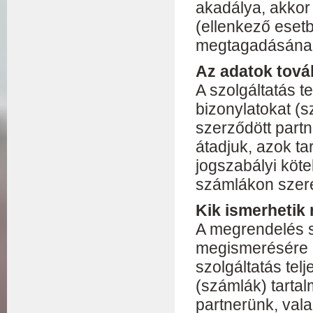
akadálya, akkor
(ellenkező esetb
megtagadásának
Az adatok tová
A szolgáltatás 
bizonylatokat (s
szerződött part
átadjuk, azok ta
jogszabályi kötel
számlákon szere
Kik ismerhetik
A megrendelés 
megismerésére k
szolgáltatás tel
(számlák) tartal
partnerünk, vala