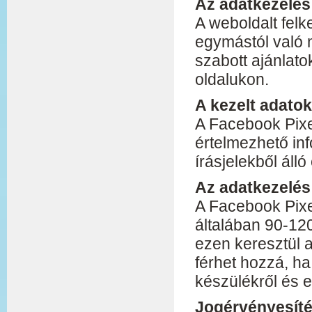
Az adatkezelés 
A weboldalt felk
egymástól való
szabott ajánlat
oldalukon.
A kezelt adatok
A Facebook Pixel 
értelmezhető in
írásjelekből áll
Az adatkezelés
A Facebook Pixe
általában 90-120
ezen keresztül a
férhet hozzá, ha
készülékről és e
Jogérvényesít