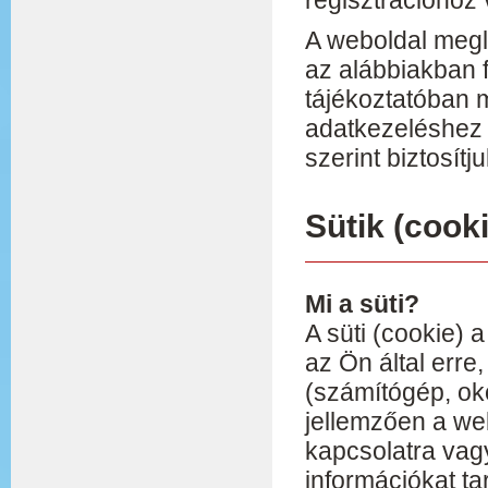
regisztrációhoz
A weboldal megl
az alábbiakban f
tájékoztatóban 
adatkezeléshez 
szerint biztosítju
Sütik (cook
Mi a süti?
A süti (cookie)
az Ön által erre
(számítógép, oko
jellemzően a we
kapcsolatra va
információkat t