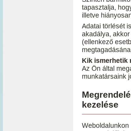
tapasztalja, ho
illetve hiányosa
Adatai törlését 
akadálya, akkor
(ellenkező esetb
megtagadásának
Kik ismerhetik
Az Ön által meg
munkatársaink j
Megrendelé
kezelése
Weboldalunkon l