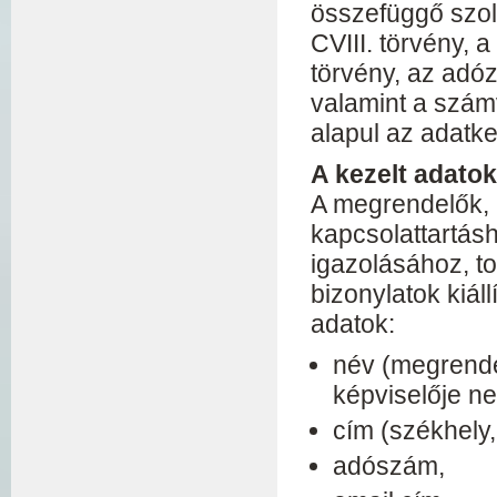
összefüggő szol
CVIII. törvény, 
törvény, az adóz
valamint a számv
alapul az adatke
A kezelt adatok
A megrendelők, 
kapcsolattartás
igazolásához, t
bizonylatok kiál
adatok:
név (megrendel
képviselője ne
cím (székhely,
adószám,