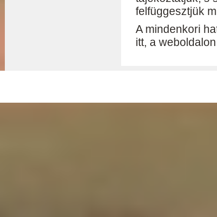
felfüggesztjük m
A mindenkori hat
itt, a weboldalo
© 2026 - Nemessándorháza Község Önkormányzata
Adatkez