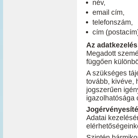
név,
email cím,
telefonszám,
cím (postacím
Az adatkezelés
Megadott személy
függően különbö
A szükséges tá
tovább, kivéve, 
jogszerűen igén
igazolhatósága c
Jogérvényesít
Adatai kezelésér
elérhetőségeink
Szintén bármikor