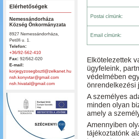
Elérhetőségek
Postai címünk:
Nemessándorháza
Község Önkormányzata
8927 Nemessándorháza,
Email címünk:
Petőfi u. 1.
Telefon:
+36/92-562-410
Elkötelezettek v
Fax:
92/562-020
E-mail:
ügyfeleink, part
korjegyzosegbsztl@zelkanet.hu
védelmében egya
nsh.konyvtar@gmail.com
nsh.hivatal@gmail.com
önrendelkezési j
A személyes ada
minden olyan biz
amely a személy
Amennyiben olya
tájékoztatónk al