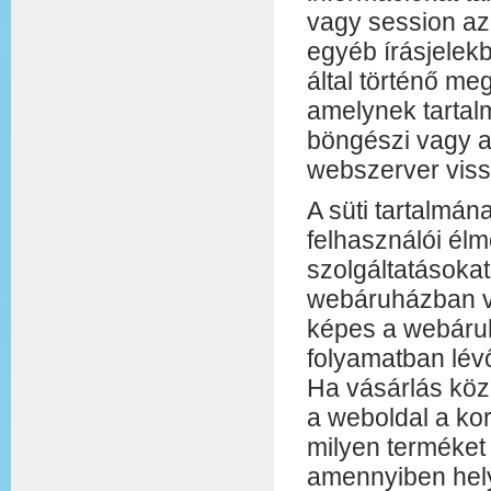
vagy session az
egyéb írásjelekb
által történő me
amelynek tartal
böngészi vagy a
webszerver vis
A süti tartalmán
felhasználói élmé
szolgáltatásokat
webáruházban vá
képes a webáruh
folyamatban lévő
Ha vásárlás köz
a weboldal a kor
milyen terméket 
amennyiben helyr