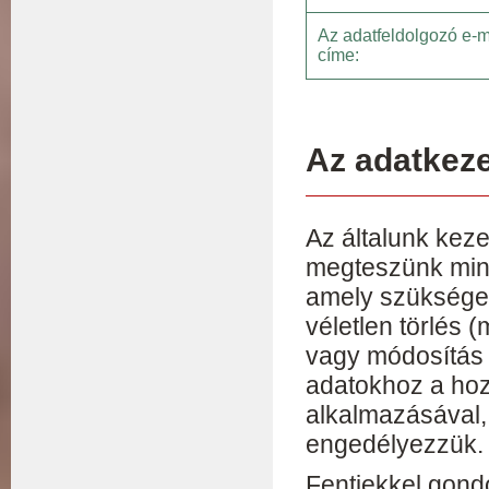
Az adatfeldolgozó e-m
címe:
Az adatkeze
Az általunk kez
megteszünk mind
amely szükséges
véletlen törlés 
vagy módosítás e
adatokhoz a hoz
alkalmazásával,
engedélyezzük.
Fentiekkel gond