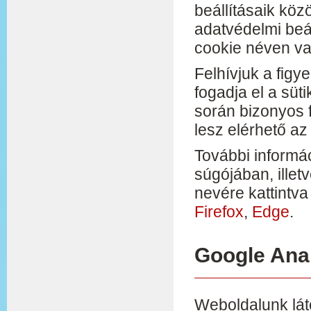
beállításaik köz
adatvédelmi beá
cookie néven va
Felhívjuk a figy
fogadja el a süt
során bizonyos 
lesz elérhető a
További informác
súgójában, ille
nevére kattintva 
Firefox
,
Edge
.
Google Anal
Weboldalunk láto