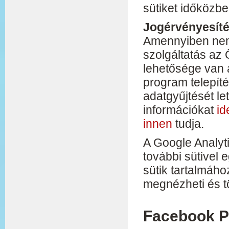
sütiket időközben
Jogérvényesít
Amennyiben nem 
szolgáltatás az 
lehetősége van a
program telepíté
adatgyűjtését le
információkat
id
innen
tudja.
A Google Analyti
további sütivel e
sütik tartalmáho
megnézheti és tö
Facebook P