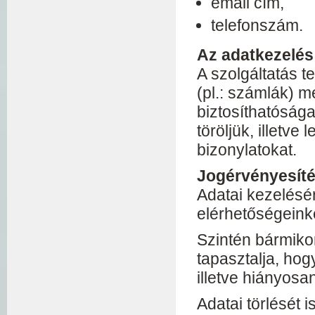
email cím,
telefonszám.
Az adatkezelés
A szolgáltatás t
(pl.: számlák) m
biztosíthatósága
töröljük, illetv
bizonylatokat.
Jogérvényesít
Adatai kezelésér
elérhetőségeink
Szintén bármikor
tapasztalja, ho
illetve hiányosa
Adatai törlését 