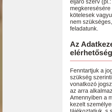
eljáró szerv (pl
megkeresésére 
kötelesek vagyu
nem szükséges, 
feladatunk.
Az Adatkeze
elérhetősé
Fenntartjuk a jog
szükség szerinti
vonatkozó jogsz
az arra alkalma
Amennyiben a mó
kezelt személyes 
tájékoztatjuk, s