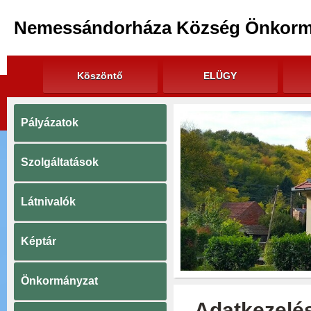
Nemessándorháza Község Önkorm
Köszöntő
ELÜGY
Pályázatok
Szolgáltatások
Látnivalók
Képtár
Önkormányzat
Adatkezelés