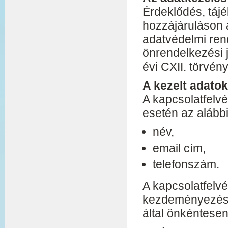
Érdeklődés, táj
hozzájáruláson 
adatvédelmi ren
önrendelkezési 
évi CXII. törvény
A kezelt adatok
A kapcsolatfelvé
esetén az alábbi
név,
email cím,
telefonszám.
A kapcsolatfelv
kezdeményezése 
által önkéntese