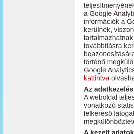
teljesítményéne
a Google Analyti
információk a G
kerülnek, viszo
tartalmazhatnak
továbbításra ker
beazonosításár
történő megkülön
Google Analytic
kattintva
olvasha
Az adatkezelés 
A weboldal telj
vonatkozó stati
felkereső látoga
megkülönböztet
A kezelt adatok