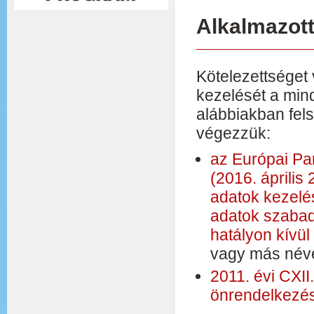
Alkalmazott
Kötelezettséget
kezelését a min
alábbiakban fels
végezzük:
az Európai Pa
(2016. áprili
adatok kezelés
adatok szabad
hatályon kívül
vagy más néve
2011. évi CXII.
önrendelkezés