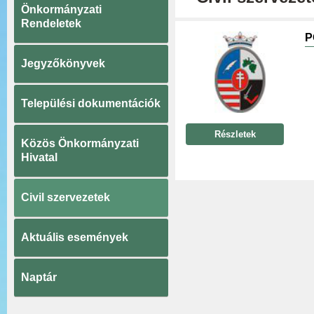
Önkormányzati
Rendeletek
P
Jegyzőkönyvek
Települési dokumentációk
Részletek
Közös Önkormányzati
Hivatal
Civil szervezetek
Aktuális események
Naptár