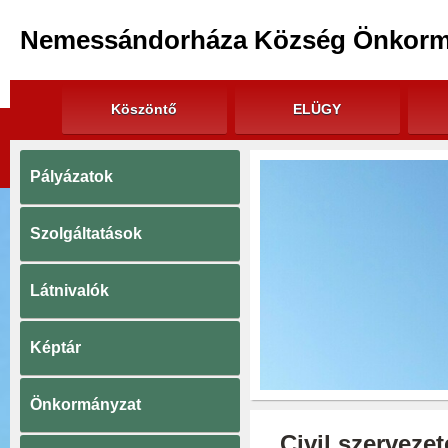
Nemessándorháza Község Önkorm
Köszöntő
ELÜGY
Pályázatok
Szolgáltatások
Látnivalók
Képtár
Önkormányzat
Civil szervezet