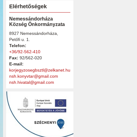
Elérhetőségek
Nemessándorháza
Község Önkormányzata
8927 Nemessándorháza,
Petőfi u. 1.
Telefon:
+36/92-562-410
Fax:
92/562-020
E-mail:
korjegyzosegbsztl@zelkanet.hu
nsh.konyvtar@gmail.com
nsh.hivatal@gmail.com