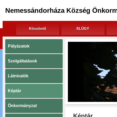
Nemessándorháza Község Önkorm
Köszöntő
ELÜGY
Pályázatok
Szolgáltatások
Látnivalók
Képtár
Önkormányzat
Képtár