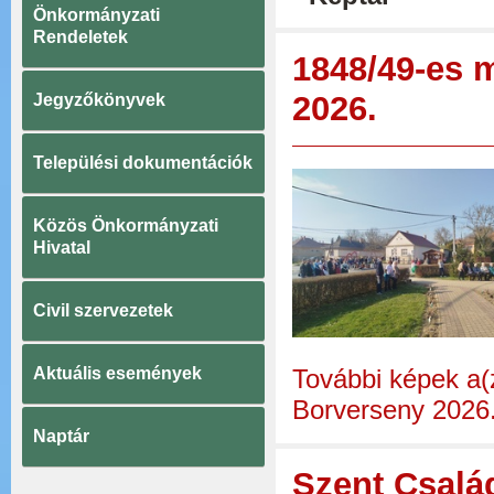
Önkormányzati
Rendeletek
1848/49-es 
2026.
Jegyzőkönyvek
Települési dokumentációk
Közös Önkormányzati
Hivatal
Civil szervezetek
Aktuális események
További képek a
Borverseny 2026.
Naptár
Szent Csalá