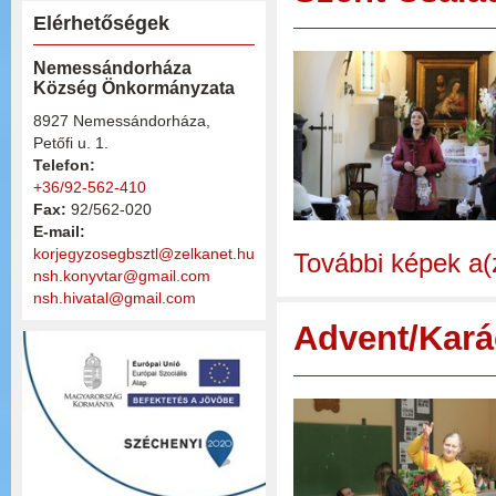
Elérhetőségek
Nemessándorháza
Község Önkormányzata
8927 Nemessándorháza,
Petőfi u. 1.
Telefon:
+36/92-562-410
Fax:
92/562-020
E-mail:
korjegyzosegbsztl@zelkanet.hu
További képek a(
nsh.konyvtar@gmail.com
nsh.hivatal@gmail.com
Advent/Kará