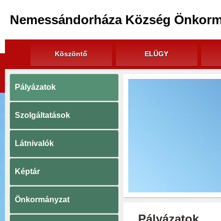
Nemessándorháza Község Önkorm
Köszöntő
ELÜGY
Pályázatok
Szolgáltatások
Látnivalók
Képtár
Önkormányzat
Pályázatok