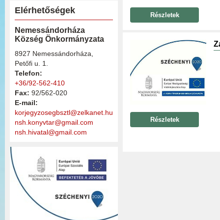
Elérhetőségek
Részletek
Nemessándorháza
Község Önkormányzata
Z
8927 Nemessándorháza,
Petőfi u. 1.
Telefon:
+36/92-562-410
Fax:
92/562-020
E-mail:
korjegyzosegbsztl@zelkanet.hu
Részletek
nsh.konyvtar@gmail.com
nsh.hivatal@gmail.com