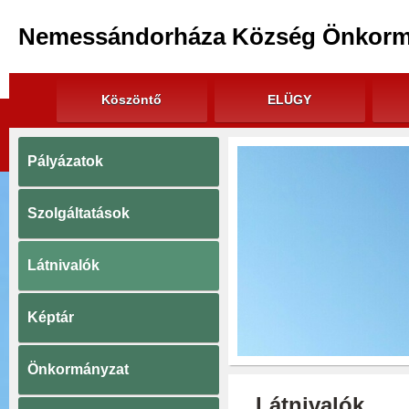
Nemessándorháza Község Önkorm
Köszöntő
ELÜGY
Pályázatok
Szolgáltatások
Látnivalók
Képtár
Önkormányzat
Látnivalók