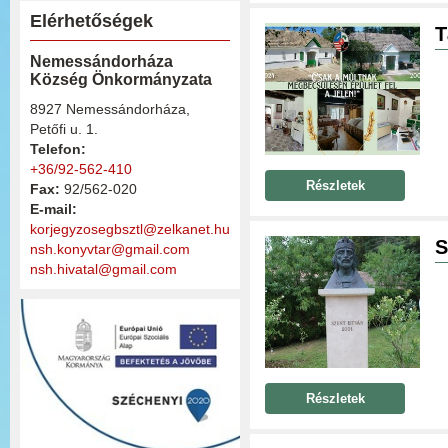
Elérhetőségek
T
Nemessándorháza
Község Önkormányzata
8927 Nemessándorháza,
Petőfi u. 1.
Telefon:
+36/92-562-410
Részletek
Fax:
92/562-020
E-mail:
korjegyzosegbsztl@zelkanet.hu
S
nsh.konyvtar@gmail.com
nsh.hivatal@gmail.com
Részletek