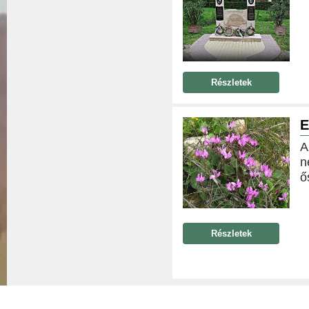
Részletek
E
A
n
ő
Részletek
© 2026 - Nemessándorháza Község Önkormányzata
Adatkez