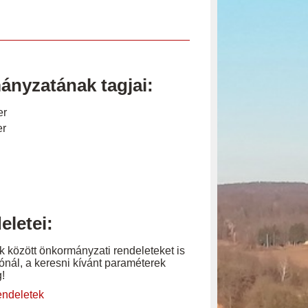
nyzatának tagjai:
er
er
letei:
k között önkormányzati rendeleteket is
ónál, a keresni kívánt paraméterek
!
rendeletek