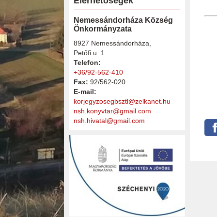
Elérhetőségek
Nemessándorháza Község
Önkormányzata
8927 Nemessándorháza,
Petőfi u. 1.
Telefon:
+36/92-562-410
Fax:
92/562-020
E-mail:
korjegyzosegbsztl@zelkanet.hu
nsh.konyvtar@gmail.com
nsh.hivatal@gmail.com