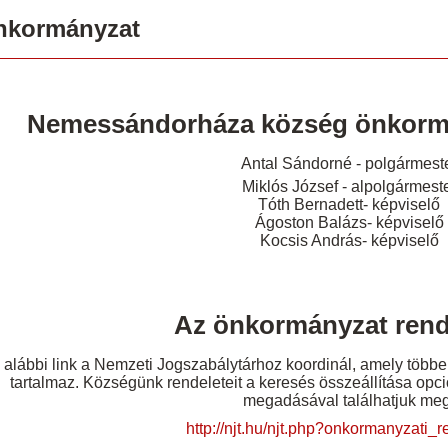
nkormányzat
Nemessándorháza község önkormá
Antal Sándorné - polgármest
Miklós József - alpolgármest
Tóth Bernadett- képviselő
Ágoston Balázs- képviselő
Kocsis András- képviselő
Az önkormányzat rende
 alábbi link a Nemzeti Jogszabálytárhoz koordinál, amely többe
tartalmaz. Községünk rendeleteit a keresés összeállítása opci
megadásával találhatjuk meg
http://njt.hu/njt.php?onkormanyzati_