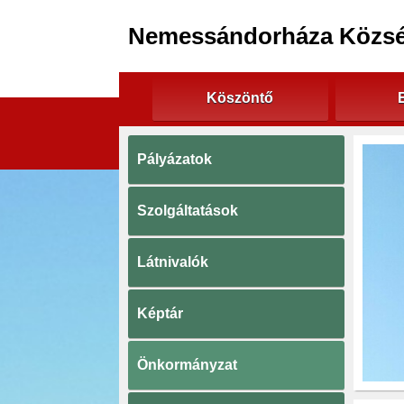
Nemessándorháza Közs
Köszöntő
Pályázatok
Szolgáltatások
Látnivalók
Képtár
Önkormányzat