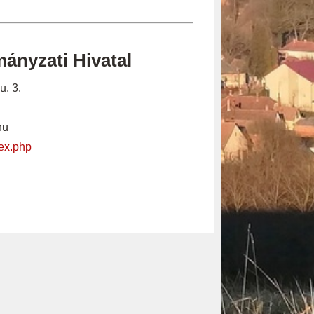
ányzati Hivatal
u. 3.
hu
dex.php