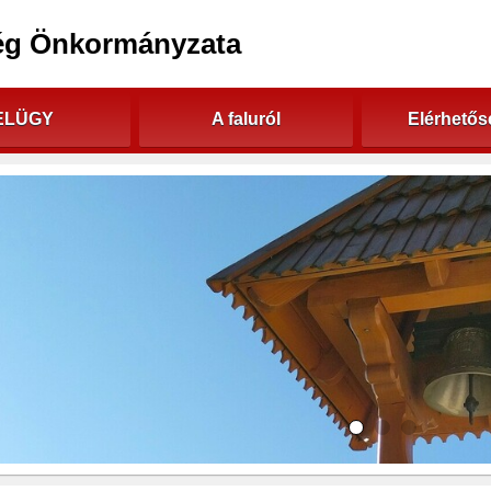
ég Önkormányzata
ELÜGY
A faluról
Elérhető