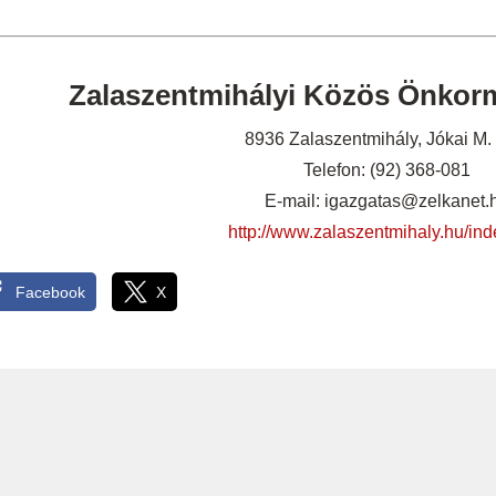
Zalaszentmihályi Közös Önkorm
8936 Zalaszentmihály, Jókai M. 
Telefon: (92) 368-081
E-mail: igazgatas@zelkanet.
http://www.zalaszentmihaly.hu/in
Facebook
X