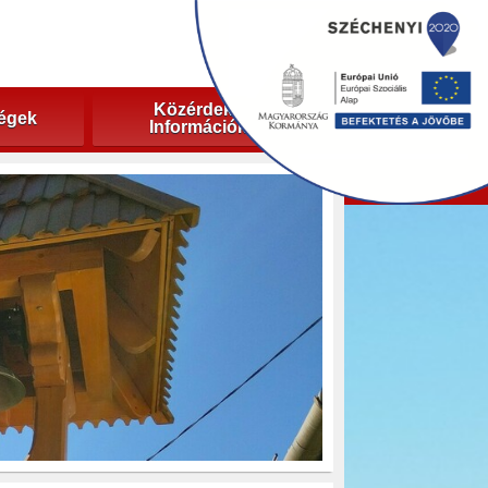
Közérdekű
ségek
Információk