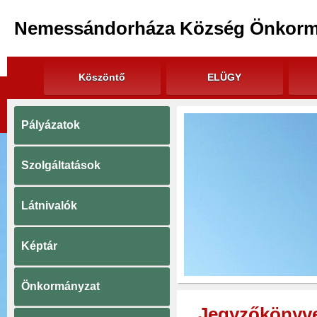
Nemessándorháza Község Önkorm
Köszöntő
ELÜGY
Pályázatok
Szolgáltatások
Látnivalók
Képtár
Önkormányzat
Jegyzőkönyv