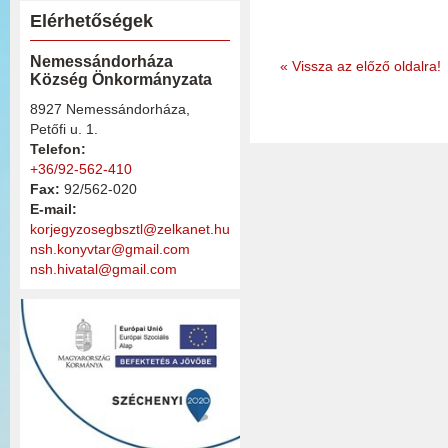
Elérhetőségek
Nemessándorháza
«
Vissza az előző oldalra!
Község Önkormányzata
8927 Nemessándorháza,
Petőfi u. 1.
Telefon:
+36/92-562-410
Fax:
92/562-020
E-mail:
korjegyzosegbsztl@zelkanet.hu
nsh.konyvtar@gmail.com
nsh.hivatal@gmail.com