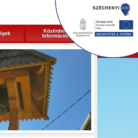
Közérdekű
ségek
Információk