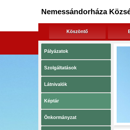
Nemessándorháza Közs
Köszöntő
Pályázatok
Szolgáltatások
Látnivalók
Képtár
Önkormányzat