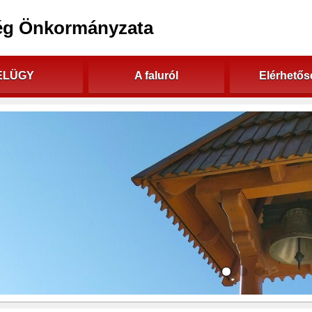
ég Önkormányzata
ELÜGY
A faluról
Elérhető