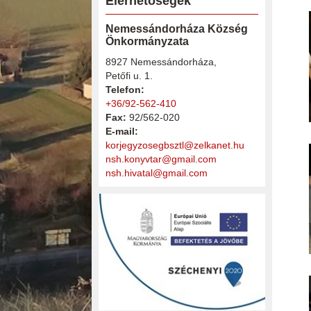
Elérhetőségek
Nemessándorháza Község
Önkormányzata
8927 Nemessándorháza,
Petőfi u. 1.
Telefon:
+36/92-562-410
Fax:
92/562-020
E-mail:
korjegyzosegbsztl@zelkanet.hu
nsh.konyvtar@gmail.com
nsh.hivatal@gmail.com