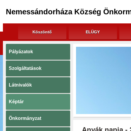
Nemessándorháza Község Önkorm
Köszöntő
ELÜGY
Pályázatok
Szolgáltatások
Látnivalók
Képtár
Önkormányzat
Anyák napja - 2