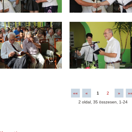
««
«
1
2
»
»
2
oldal,
35
összesen,
1-24