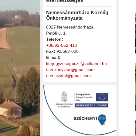
Elérhetőségek
Nemessándorháza Község
Önkormányzata
8927 Nemessándorháza,
Petőfi u. 1.
Telefon:
+36/92-562-410
Fax:
92/562-020
E-mail:
korjegyzosegbsztl@zelkanet.hu
nsh.konyvtar@gmail.com
nsh.hivatal@gmail.com