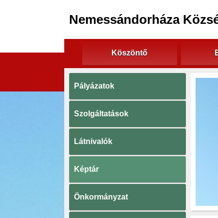
Nemessándorháza Közs
Köszöntő
Pályázatok
Szolgáltatások
Látnivalók
Képtár
Önkormányzat