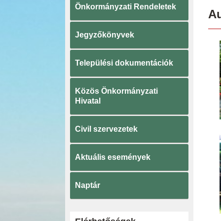
Önkormányzati Rendeletek
Au
Jegyzőkönyvek
Települési dokumentációk
Közös Önkormányzati
Hivatal
Civil szervezetek
Aktuális események
Naptár