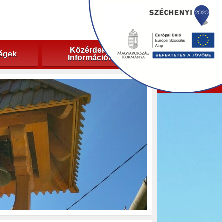
Közérdekű
ségek
Információk