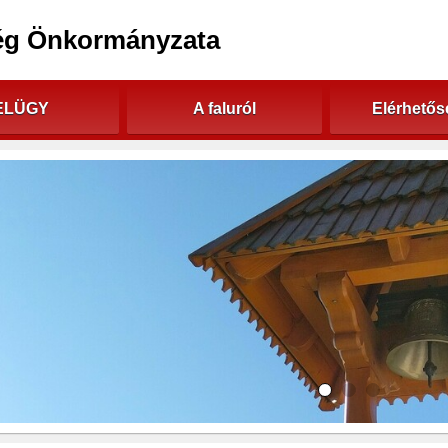
ég Önkormányzata
ELÜGY
A faluról
Elérhető