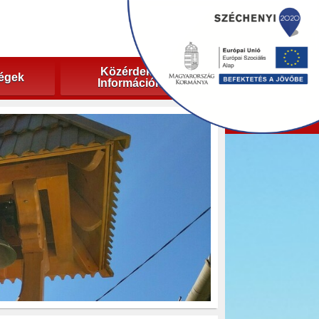
Közérdekű
ségek
Információk