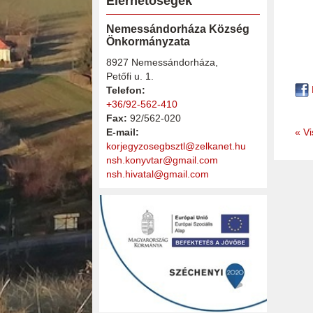
Elérhetőségek
Nemessándorháza Község
Önkormányzata
8927 Nemessándorháza,
Petőfi u. 1.
Telefon:
+36/92-562-410
Fax:
92/562-020
E-mail:
« Vi
korjegyzosegbsztl@zelkanet.hu
nsh.konyvtar@gmail.com
nsh.hivatal@gmail.com