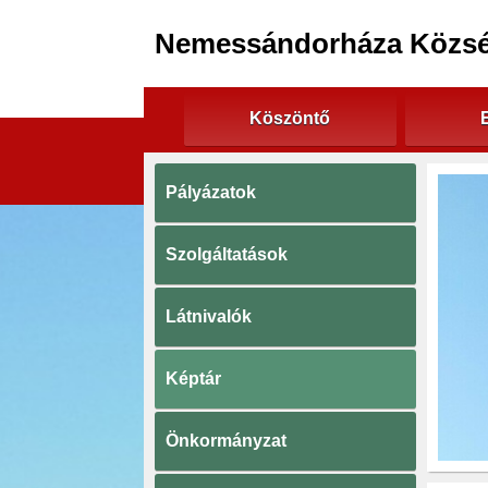
Nemessándorháza Közs
Köszöntő
Pályázatok
Szolgáltatások
Látnivalók
Képtár
Önkormányzat