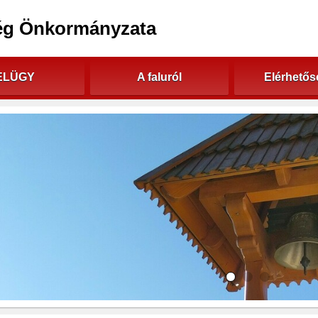
ég Önkormányzata
ELÜGY
A faluról
Elérhető