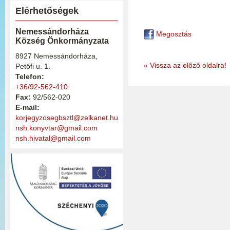
Elérhetőségek
Nemessándorháza
Megosztás
Község Önkormányzata
8927 Nemessándorháza,
« Vissza az előző oldalra!
Petőfi u. 1.
Telefon:
+36/92-562-410
Fax:
92/562-020
E-mail:
korjegyzosegbsztl@zelkanet.hu
nsh.konyvtar@gmail.com
nsh.hivatal@gmail.com