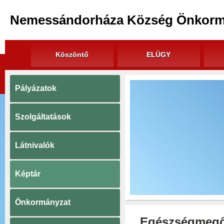
Nemessándorháza Község Önkorm
Köszöntő
ELÜGY
Pályázatok
Szolgáltatások
Látnivalók
Képtár
Önkormányzat
Egészségmegőr