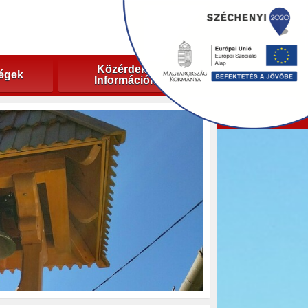
Közérdekű
ségek
Információk