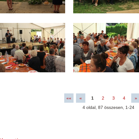
««
«
1
2
3
4
»
4
oldal,
87
összesen,
1-24