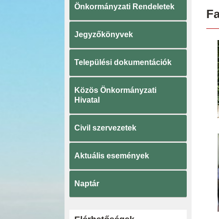
Önkormányzati Rendeletek
Fa
Jegyzőkönyvek
Települési dokumentációk
Közös Önkormányzati
Hivatal
Civil szervezetek
Aktuális események
Naptár