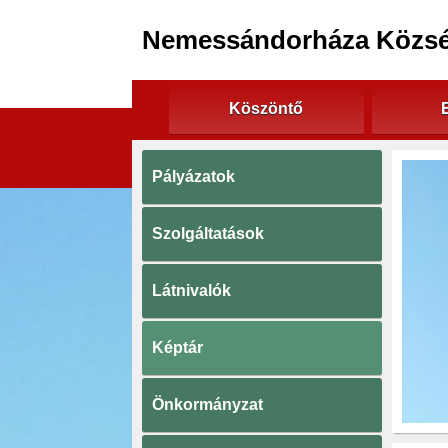
Nemessándorháza Közs
Köszöntő
Pályázatok
Szolgáltatások
Látnivalók
Képtár
Önkormányzat