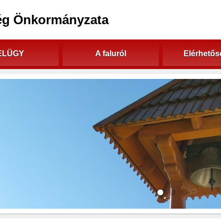
ég Önkormányzata
ELÜGY
A faluról
Elérhető