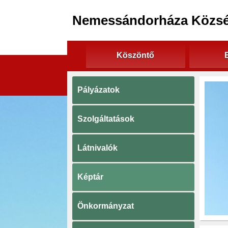
Nemessándorháza Közs
Köszöntő
Pályázatok
Szolgáltatások
Látnivalók
Képtár
Önkormányzat