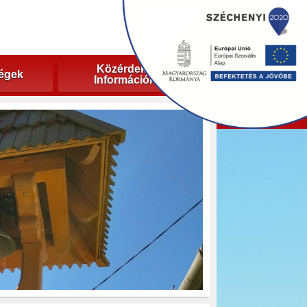
Közérdekű
ségek
Információk