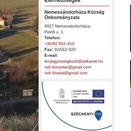
Elérhetőségek
Nemessándorháza Község
Önkormányzata
8927 Nemessándorháza,
Petőfi u. 1.
Telefon:
+36/92-562-410
Fax:
92/562-020
E-mail:
korjegyzosegbsztl@zelkanet.hu
nsh.konyvtar@gmail.com
nsh.hivatal@gmail.com