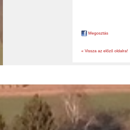
Megosztás
« Vissza az előző oldalra!
© 2026 - Nemessándorháza Község Önkormányzata
Adatkez