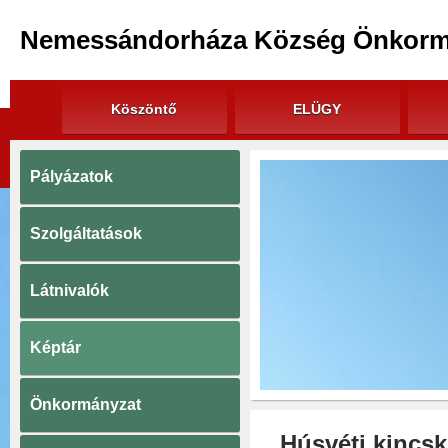
Nemessándorháza Község Önkorm
Köszöntő
ELÜGY
Pályázatok
Szolgáltatások
Látnivalók
Képtár
Önkormányzat
Húsvéti kincske