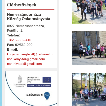
Elérhetőségek
Nemessándorháza
Község Önkormányzata
8927 Nemessándorháza,
Petőfi u. 1.
Telefon:
+36/92-562-410
Fax:
92/562-020
E-mail:
korjegyzosegbsztl@zelkanet.hu
nsh.konyvtar@gmail.com
nsh.hivatal@gmail.com