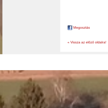
Megosztás
« Vissza az előző oldalra!
© 2026 - Nemessándorháza Község Önkormányzata
Adatkez