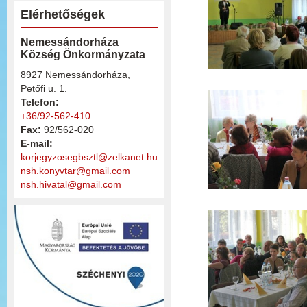
Elérhetőségek
Nemessándorháza
Község Önkormányzata
8927 Nemessándorháza,
Petőfi u. 1.
Telefon:
+36/92-562-410
Fax:
92/562-020
E-mail:
korjegyzosegbsztl@zelkanet.hu
nsh.konyvtar@gmail.com
nsh.hivatal@gmail.com