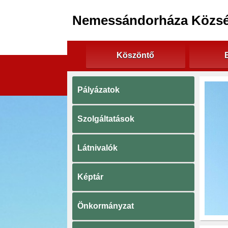
Nemessándorháza Közs
Köszöntő
Pályázatok
Szolgáltatások
Látnivalók
Képtár
Önkormányzat