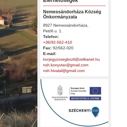
Elérhetőségek
Nemessándorháza Község
Önkormányzata
8927 Nemessándorháza,
Petőfi u. 1.
Telefon:
+36/92-562-410
Fax:
92/562-020
E-mail:
korjegyzosegbsztl@zelkanet.hu
nsh.konyvtar@gmail.com
nsh.hivatal@gmail.com