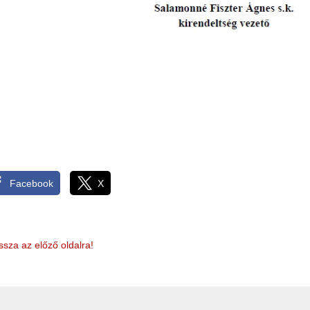
Facebook
X
ssza az előző oldalra!