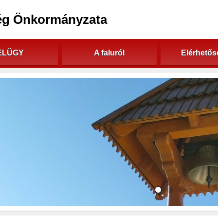
ég Önkormányzata
ELÜGY
A faluról
Elérhető