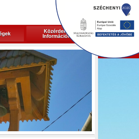
Közérdekű
ségek
Információk