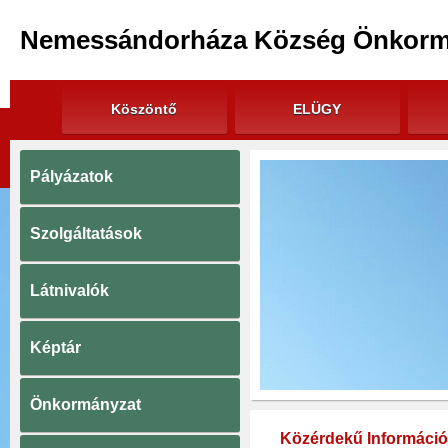
Nemessándorháza Község Önkorm
Köszöntő
ELÜGY
Pályázatok
Szolgáltatások
Látnivalók
Képtár
Önkormányzat
Közérdekű Informáci