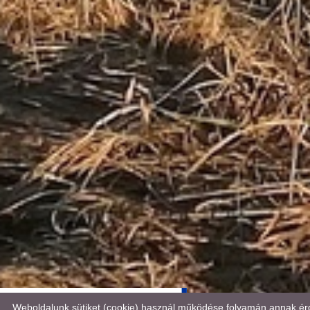
Weboldalunk sütiket (cookie) használ működése folyamán annak érd