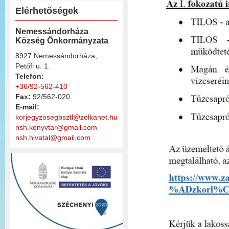
Elérhetőségek
Nemessándorháza
Község Önkormányzata
8927 Nemessándorháza,
Petőfi u. 1.
Telefon:
+36/92-562-410
Fax:
92/562-020
E-mail:
korjegyzosegbsztl@zelkanet.hu
nsh.konyvtar@gmail.com
nsh.hivatal@gmail.com