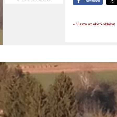
Facebook
«
Vissza az előző oldalra!
© 2026 - Nemessándorháza Község Önkormányzata
Adatkez