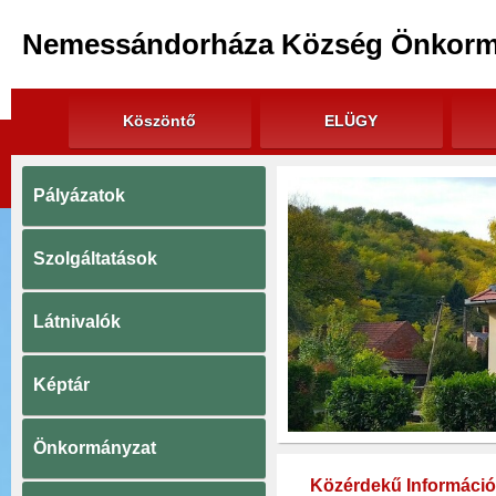
Nemessándorháza Község Önkorm
Köszöntő
ELÜGY
Pályázatok
Szolgáltatások
Látnivalók
Képtár
Önkormányzat
Közérdekű Informáci