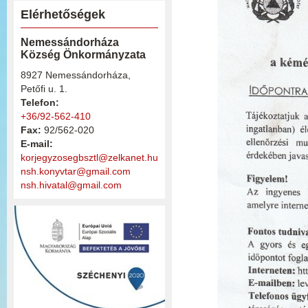
Elérhetőségek
Nemessándorháza
Község Önkormányzata
8927 Nemessándorháza,
Petőfi u. 1.
Telefon:
+36/92-562-410
Fax:
92/562-020
E-mail:
korjegyzosegbsztl@zelkanet.hu
nsh.konyvtar@gmail.com
nsh.hivatal@gmail.com