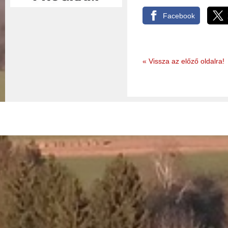
Facebook
«
Vissza az előző oldalra!
© 2026 - Nemessándorháza Község Önkormányzata
Adatkez