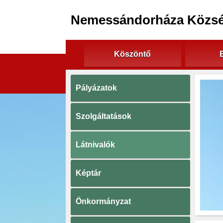
Nemessándorháza Közs
Köszöntő
Pályázatok
Szolgáltatások
Látnivalók
Képtár
Önkormányzat