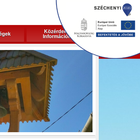
Közérdekű
ségek
Információk