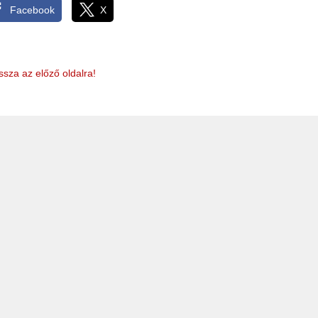
Facebook
X
ssza az előző oldalra!