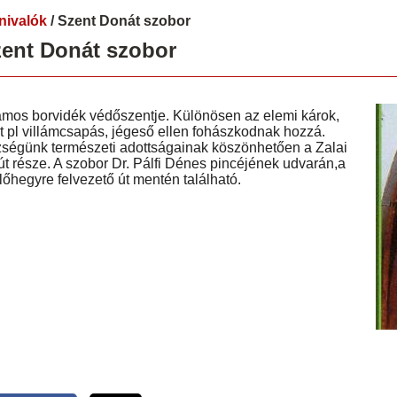
nivalók
/ Szent Donát szobor
ent Donát szobor
mos borvidék védőszentje. Különösen az elemi károk,
t pl villámcsapás, jégeső
ellen fohászkodnak hozzá.
ségünk természeti adottságainak köszönhetően a Zalai
út része. A szobor Dr. Pálfi Dénes pincéjének udvarán,a
lőhegyre felvezető út mentén található.