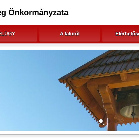
ég Önkormányzata
ELÜGY
A faluról
Elérhető