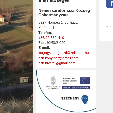
Elérhetőségek
Nemessándorháza Község
Önkormányzata
8927 Nemessándorháza,
«
Vi
Petőfi u. 1.
Telefon:
+36/92-562-410
Fax:
92/562-020
E-mail:
korjegyzosegbsztl@zelkanet.hu
nsh.konyvtar@gmail.com
nsh.hivatal@gmail.com