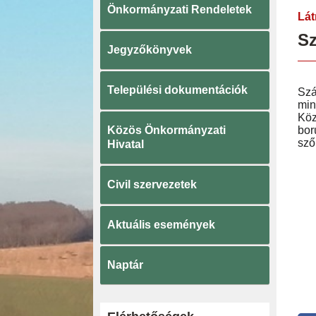
Önkormányzati Rendeletek
Lát
Sz
Jegyzőkönyvek
Települési dokumentációk
Szá
min
Köz
Közös Önkormányzati
bor
sző
Hivatal
Civil szervezetek
Aktuális események
Naptár