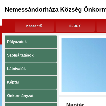
Nemessándorháza Község Önkorm
Köszöntő
ELÜGY
Pályázatok
Szolgáltatások
Látnivalók
Képtár
Önkormányzat
Naptár