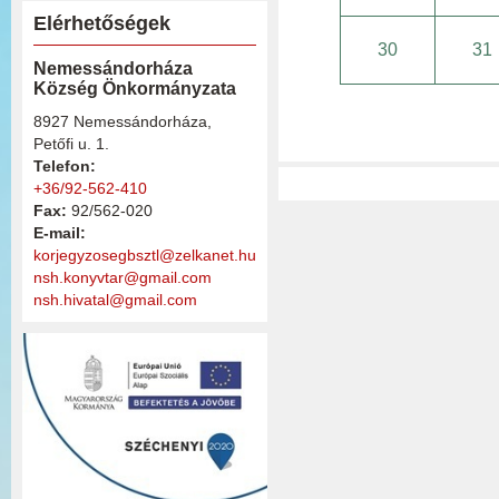
Elérhetőségek
30
31
Nemessándorháza
Község Önkormányzata
8927 Nemessándorháza,
Petőfi u. 1.
Telefon:
+36/92-562-410
Fax:
92/562-020
E-mail:
korjegyzosegbsztl@zelkanet.hu
nsh.konyvtar@gmail.com
nsh.hivatal@gmail.com