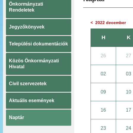
Önkormányzati
Rendeletek
< 2022 december
Jegyzőkönyvek
H
K
Települési dokumentációk
26
27
Közös Önkormányzati
Hivatal
02
03
Civil szervezetek
09
10
Aktuális események
16
17
Naptár
23
24