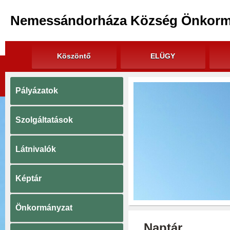
Nemessándorháza Község Önkorm
Köszöntő
ELÜGY
Pályázatok
Szolgáltatások
Látnivalók
Képtár
Önkormányzat
Naptár