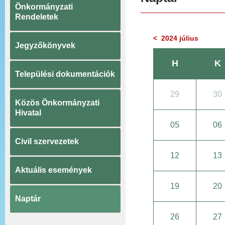
Önkormányzati
Rendeletek
< 2024 július
Jegyzőkönyvek
H
K
Települési dokumentációk
29
30
Közös Önkormányzati
Hivatal
05
06
Civil szervezetek
12
13
Aktuális események
19
20
Naptár
26
27