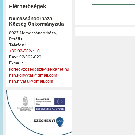
Elérhetőségek
Nemessándorháza
Község Önkormányzata
8927 Nemessándorháza,
Petőfi u. 1.
Telefon:
+36/92-562-410
Fax:
92/562-020
E-mail:
korjegyzosegbsztl@zelkanet.hu
nsh.konyvtar@gmail.com
nsh.hivatal@gmail.com