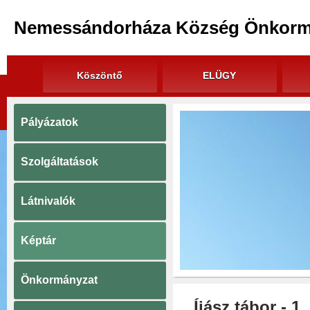
Nemessándorháza Község Önkorm
Köszöntő
ELÜGY
Pályázatok
Szolgáltatások
Látnivalók
Képtár
Önkormányzat
Íjász tábor - 1.