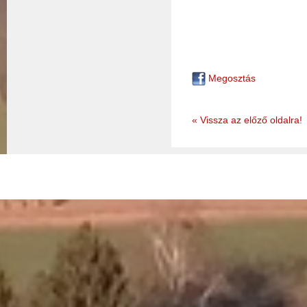
Megosztás
« Vissza az előző oldalra!
© 2026 - Nemessándorháza Község Önkormányzata
Adatkez