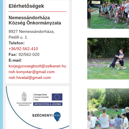
Elérhetőségek
Nemessándorháza
Község Önkormányzata
8927 Nemessándorháza,
Petőfi u. 1.
Telefon:
+36/92-562-410
Fax:
92/562-020
E-mail:
korjegyzosegbsztl@zelkanet.hu
nsh.konyvtar@gmail.com
nsh.hivatal@gmail.com