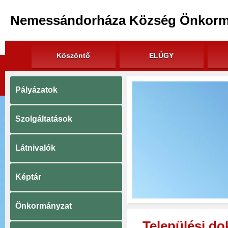
Nemessándorháza Község Önkorm
Köszöntő
ELÜGY
Pályázatok
Szolgáltatások
Látnivalók
Képtár
Önkormányzat
Települési d