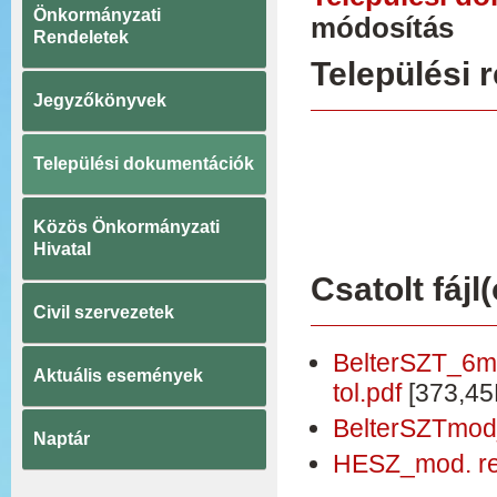
Önkormányzati
módosítás
Rendeletek
Települési 
Jegyzőkönyvek
Települési dokumentációk
Közös Önkormányzati
Hivatal
Csatolt fájl(
Civil szervezetek
BelterSZT_6m
Aktuális események
tol.pdf
[373,45
BelterSZTmod
Naptár
HESZ_mod. re