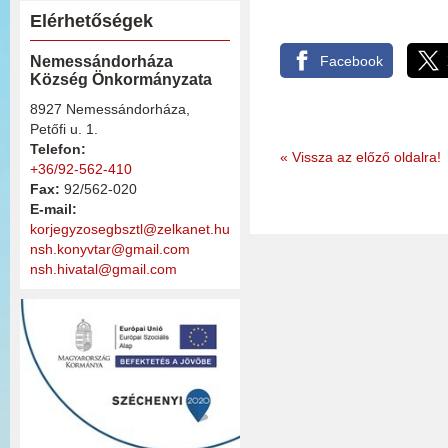
Elérhetőségek
Facebook
Nemessándorháza
Község Önkormányzata
8927 Nemessándorháza,
Petőfi u. 1.
Telefon:
«
Vissza az előző oldalra!
+36/92-562-410
Fax:
92/562-020
E-mail:
korjegyzosegbsztl@zelkanet.hu
nsh.konyvtar@gmail.com
nsh.hivatal@gmail.com