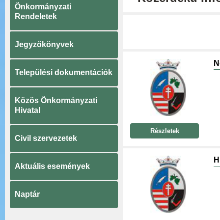
Önkormányzati
Rendeletek
Jegyzőkönyvek
N
Települési dokumentációk
Közös Önkormányzati
Hivatal
Részletek
Civil szervezetek
H
Aktuális események
Naptár