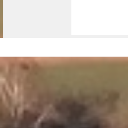
© 2026 - Nemessándorháza Község Önkormányzata
Adatkez