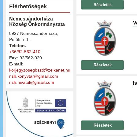
Részletek
Elérhetőségek
Nemessándorháza
V
Község Önkormányzata
8927 Nemessándorháza,
Petőfi u. 1.
Telefon:
+36/92-562-410
Fax:
92/562-020
E-mail:
Részletek
korjegyzosegbsztl@zelkanet.hu
nsh.konyvtar@gmail.com
nsh.hivatal@gmail.com
I
Részletek