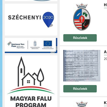
H
Részletek
A
20
Részletek
K