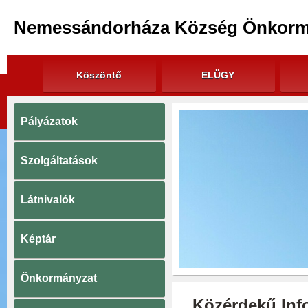
Nemessándorháza Község Önkorm
Köszöntő
ELÜGY
Pályázatok
Szolgáltatások
Látnivalók
Képtár
Önkormányzat
Közérdekű Inf